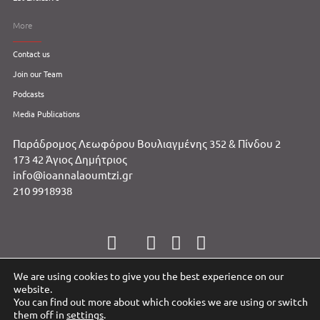
More
Contact us
Join our Team
Podcasts
Media Publications
Παράδρομος Λεωφόρου Βουλιαγμένης 352 & Πίνδου 2
173 42 Άγιος Δημήτριος
info@ioannalaoumtzi.gr
210 9918938
We are using cookies to give you the best experience on our
website.
You can find out more about which cookies we are using or switch
POWERED BY YABA.GR - ALL RIGHTS RESERVED.
TO TOP
them off in
settings
.