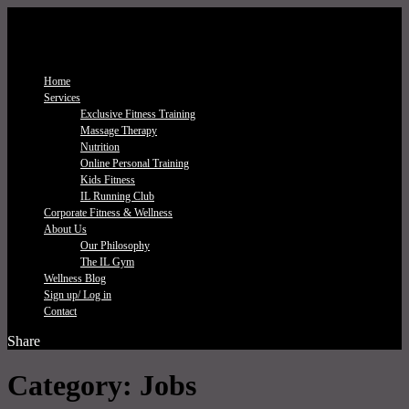
Home
Services
Exclusive Fitness Τraining
Massage Therapy
Nutrition
Online Personal Training
Kids Fitness
IL Running Club
Corporate Fitness & Wellness
About Us
Our Philosophy
The IL Gym
Wellness Blog
Sign up/ Log in
Contact
Share
Category:
Jobs