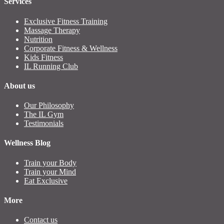
Services
Exclusive Fitness Training
Massage Therapy
Nutrition
Corporate Fitness & Wellness
Kids Fitness
IL Running Club
About us
Our Philosophy
The IL Gym
Testimonials
Wellness Blog
Train your Body
Train your Mind
Eat Exclusive
More
Contact us