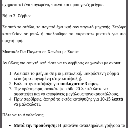
σχηματιστεί ένα παγωμένο, πυκνό και ομοιογενές μείγμα.
Βήμα 3: Σέρβιρε
Σε αυτό το στάδιο, το παγωτό έχει υφή σαν παγωτό μηχανής. Σέρβιρε
κατευθείαν σε μπολ ή ακολούθησε το παρακάτω μυστικό για πιο
σφιχτή υφή.
Μυστικό: Για Παγωτό σε Χωνάκι με Σκουπ
Αν θέλεις πιο σφιχτή υφή ώστε να το σερβίρεις σε χωνάκι με σκουπ:
Άδειασε το μείγμα σε μια μεταλλική, μακρόστενη φόρμα
κέικ (προ-παγωμένη στην κατάψυξη).
Βάλε στην κατάψυξη για
τουλάχιστον 3 ώρες
.
Την πρώτη ώρα, ανακάτεψε κάθε 20 λεπτά ώστε να
αφρατέψει και να αποφύγεις μεγάλους παγοκρυστάλλους.
Πριν σερβίρεις, άφησέ το εκτός κατάψυξης για
10-15 λεπτά
να μαλακώσει.
Πότε να το Απολαύσεις
Μετά την προπόνηση:
Η μπανάνα αναπληρώνει γρήγορα τα