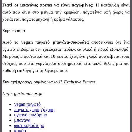
Γιατί οι μπανάνες πρέπει να είναι παγωμένες;
Η κατάψυξη είναι
αυτό που δίνει στο μείγμα την κρεμώδη, παγωτένια υφή χωρίς να
χρειάζεται παγωτομηχανή ή κρέμα γάλακτος.
Συμπέρασμα
Αυτό το
vegan
παγωτό μπανάνα-σοκολάτα
αποδεικνύει ότι ένα
υγιεινό επιδόρπιο δεν χρειάζεται περίπλοκα υλικά ή ειδικό εξοπλισμό.
Με μόλις 3 συστατικά και 10 λεπτά, έχεις ένα γλυκό που σέβεται τους
στόχους σου είτε γυμνάζεσαι συστηματικά, είτε απλά θέλεις μια πιο
καθαρή επιλογή για τη λιγούρα σου.
Συνταγή προσαρμοσμένη για το IL Exclusive Fitness
Πηγή: gastronomos.gr
vegan παγωτό
παγωτό χωρίς ζάχαρη
υγιεινό επιδόρπιο
μπανάνα
φιστικοβούτυρο
κακάο