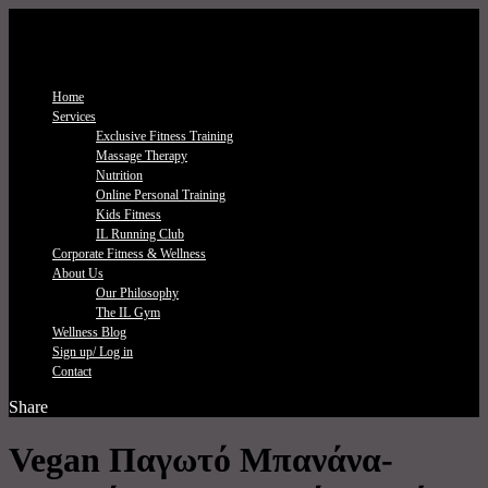
Home
Services
Exclusive Fitness Τraining
Massage Therapy
Nutrition
Online Personal Training
Kids Fitness
IL Running Club
Corporate Fitness & Wellness
About Us
Our Philosophy
The IL Gym
Wellness Blog
Sign up/ Log in
Contact
Share
Vegan Παγωτό Μπανάνα-