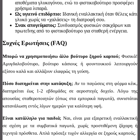
αποθέματα γλυκογόνου, ενώ το φιστικοβούτυρο προσφέρει
χρήσιμα λιπαρά.
Ως υγιεινό επιδόρπιο:
Ιδανική εναλλακτική όταν θέλεις κάτι
γλυκό χωρίς να «χαλάσεις» τη διατροφή σου.
Σνακ απογεύματος:
Συνδυασμός φυσικών σακχάρων και
πρωτεΐνης από το φιστικοβούτυρο για σταθερή ενέργεια.
Συχνές Ερωτήσεις (FAQ)
Μπορώ να χρησιμοποιήσω άλλο βούτυρο ξηρού καρπού;
Φυσικά!
Αμυγδαλοβούτυρο, βούτυρο κάσιους ή φουντουκιού λειτουργούν
εξίσου καλά και αλλάζουν ελαφρώς τη γεύση.
Πόσο διατηρείται στην κατάψυξη;
Αν το παγώσεις στη φόρμα κέικ,
διατηρείται έως 1-2 εβδομάδες σε αεροστεγές δοχείο. Λόγω της
απουσίας σταθεροποιητών (όπως στα εμπορικά παγωτά), συνιστάται
κατανάλωση εντός λίγων ημερών για καλύτερη υφή.
Είναι κατάλληλο για παιδιά;
Ναι, είναι μια εξαιρετική εναλλακτική
σε σχέση με τα συμβατικά παγωτά, χωρίς προστιθέμενη ζάχαρη ή
τεχνητά πρόσθετα. Απλά πρόσεξε τυχόν αλλεργία σε ξηρούς καρπούς.