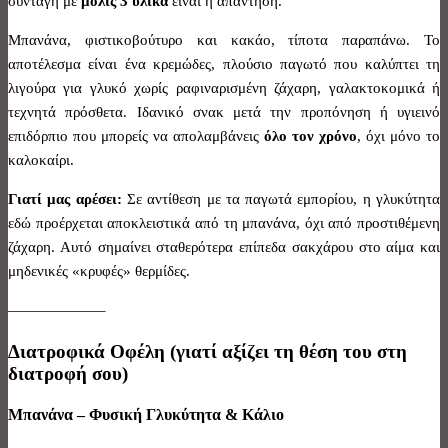
συνταγή με
μόλις 3 υλικά
είναι η απάντηση.
Μπανάνα, φιστικοβούτυρο και κακάο, τίποτα παραπάνω. Το
αποτέλεσμα είναι ένα κρεμώδες, πλούσιο παγωτό που καλύπτει τη
λιγούρα για γλυκό χωρίς ραφιναρισμένη ζάχαρη, γαλακτοκομικά ή
τεχνητά πρόσθετα. Ιδανικό σνακ μετά την προπόνηση ή υγιεινό
επιδόρπιο που μπορείς να απολαμβάνεις
όλο τον χρόνο
, όχι μόνο το
καλοκαίρι.
Γιατί μας αρέσει:
Σε αντίθεση με τα παγωτά εμπορίου, η γλυκύτητα
εδώ προέρχεται αποκλειστικά από τη μπανάνα, όχι από προστιθέμενη
ζάχαρη. Αυτό σημαίνει σταθερότερα επίπεδα σακχάρου στο αίμα και
μηδενικές «κρυφές» θερμίδες.
——————–
Διατροφικά Οφέλη (γιατί αξίζει τη θέση του στη
διατροφή σου)
Μπανάνα – Φυσική Γλυκύτητα & Κάλιο