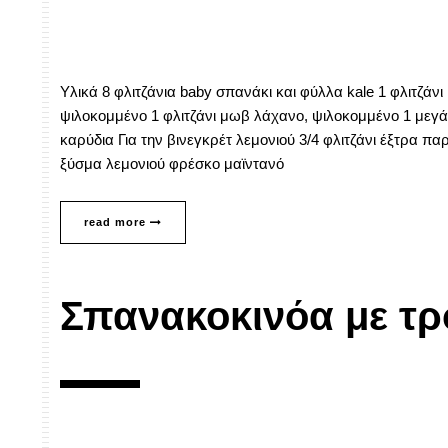
Υλικά 8 φλιτζάνια baby σπανάκι και φύλλα kale 1 φλιτζάνι
ψιλοκομμένο 1 φλιτζάνι μωβ λάχανο, ψιλοκομμένο 1 μεγά
καρύδια Για την βινεγκρέτ λεμονιού 3/4 φλιτζάνι έξτρα π
ξύσμα λεμονιού φρέσκο μαϊντανό
read more
Σπανακοκινόα με τρ