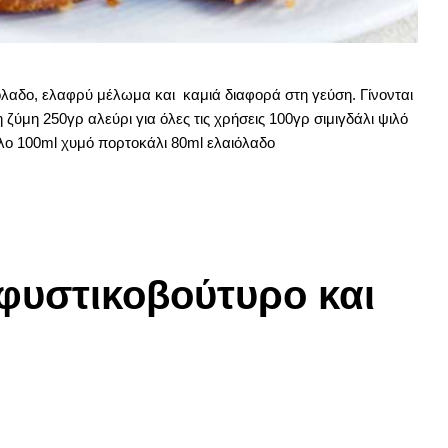
όλαδο, ελαφρύ μέλωμα και καμιά διαφορά στη γεύση. Γίνονται
ύμη 250γρ αλεύρι για όλες τις χρήσεις 100γρ σιμιγδάλι ψιλό
λλο 100ml χυμό πορτοκάλι 80ml ελαιόλαδο
φυστικοβούτυρο και