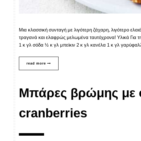
Μια κλασσική συνταγή με λιγότερη ζάχαρη, λιγότερο ελαι
τραγανά και ελαφρώς μελωμένα ταυτόχρονα! Υλικά Για τη ζ
1 κ γλ σόδα ½ κ γλ μπείκιν 2 κ γλ κανέλα 1 κ γλ γαρύφα
read more
Μπάρες βρώμης με 
cranberries