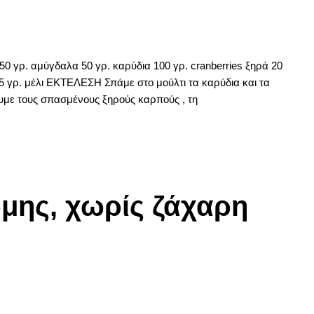
 γρ. αμύγδαλα 50 γρ. καρύδια 100 γρ. cranberries ξηρά 20
5 γρ. μέλι ΕΚΤΕΛΕΣΗ Σπάμε στο μούλτι τα καρύδια και τα
υμε τους σπασμένους ξηρούς καρπούς , τη
ώμης, χωρίς ζάχαρη