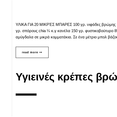
ΥΛΙΚΑ ΓΙΑ 20 ΜΙΚΡΈΣ ΜΠΑΡΕΣ 100 γρ. νιφάδες βρώμης 50
γρ. σπόρους chia ¼ κ.γ κανέλα 150 γρ. φυστικοβούτυρο 8
αμύγδαλα σε μικρά κομματάκια. Σε ένα μέτριο μπολ βάζο
read more
Υγιεινές κρέπες βρ