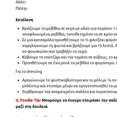
Αλάτι
Πιπέρι
Εκτέλεση
Βράζουμε τα ρεβίθια σε νερό με αλάτι για περίπου 
αποφλοιωμένα ρεβίθια, τοποθετημένα τα σε κρύο ν
Σε μια κατσαρόλα προσθέτουμε το ½ φλιτζάνι φαγόπ
χαμηλώνουμε τη φωτιά και βράζουμε για 15 λεπτά. 
να φουσκώσει και τραβήξει τα υγρά.
Κόβουμε το παντζάρι και την τομάτα σε κύβους, το 
Προσθέτουμε σε ένα μπολ τα ρεβίθια το φαγόπυρο, τ
Για τo dressing
Αραιώνουμε το φυστικοβούτυρο και το μέλι με ¼ πο
μπλέντερ και χτυπάμε μέχρι να ομογενοποιηθεί το μ
Σερβίρουμε την αναμειγμένη σαλάτα και περιχύνουμε
IL
Foodie
Tip:
Μπορούμε να έχουμε ετοιμάσει την σαλ
μαζί στη δουλειά.