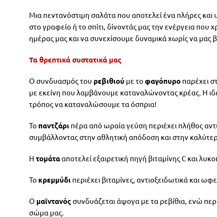
Μια πεντανόστιμη σαλάτα που αποτελεί ένα πλήρες και υγ
στο γραφείο ή το σπίτι, δίνοντάς μας την ενέργεια που 
ημέρας μας και να συνεχίσουμε δυναμικά χωρίς να μας β
Τα θρεπτικά συστατικά μας
Ο συνδυασμός του
ρεβιθιού
με το
φαγόπυρο
παρέχει στ
με εκείνη που λαμβάνουμε καταναλώνοντας κρέας. Η ιδέ
τρόπος να καταναλώσουμε τα όσπρια!
Το
παντζάρι
πέρα από ωραία γεύση περιέχει πλήθος αντ
συμβάλλοντας στην αθλητική απόδοση και στην καλύτερη
Η
τομάτα
αποτελεί εξαιρετική πηγή βιταμίνης C και λυκο
Το
κρεμμύδι
περιέχει βιταμίνες, αντιοξειδωτικά και ωφε
Ο
μαϊντανός
συνδυάζεται άψογα με τα ρεβίθια, ενώ περι
σώμα μας.