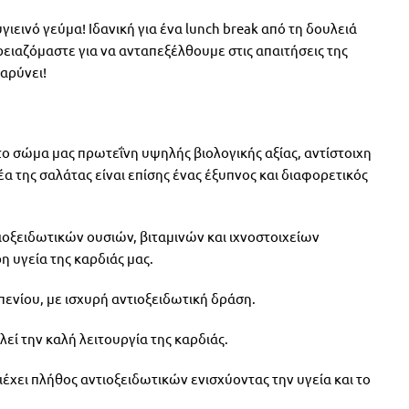
ιεινό γεύμα! Ιδανική για ένα lunch break από τη δουλειά
χρειαζόμαστε για να ανταπεξέλθουμε στις απαιτήσεις της
αρύνει!
ο σώμα μας πρωτεΐνη υψηλής βιολογικής αξίας, αντίστοιχη
α της σαλάτας είναι επίσης ένας έξυπνος και διαφορετικός
ιοξειδωτικών ουσιών, βιταμινών και ιχνοστοιχείων
 υγεία της καρδιάς μας.
πενίου, με ισχυρή αντιοξειδωτική δράση.
λεί την καλή λειτουργία της καρδιάς.
έχει πλήθος αντιοξειδωτικών ενισχύοντας την υγεία και το