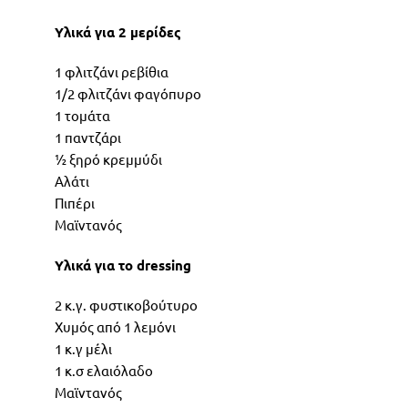
Υλικά για 2 μερίδες
1 φλιτζάνι ρεβίθια
1/2 φλιτζάνι φαγόπυρο
1 τομάτα
1 παντζάρι
½ ξηρό κρεμμύδι
Αλάτι
Πιπέρι
Μαϊντανός
Υλικά για το
d
ressing
2 κ.γ. φυστικοβούτυρο
Χυμός από 1 λεμόνι
1 κ.γ μέλι
1 κ.σ ελαιόλαδο
Μαϊντανός