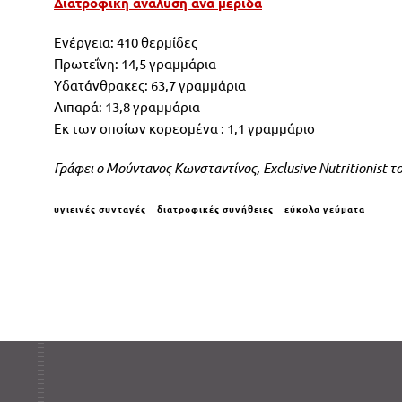
Διατροφική ανάλυση ανά μερίδα
Ενέργεια: 410 θερμίδες
Πρωτεΐνη: 14,5 γραμμάρια
Υδατάνθρακες: 63,7 γραμμάρια
Λιπαρά: 13,8 γραμμάρια
Εκ των οποίων κορεσμένα : 1,1 γραμμάριο
Γράφει
o
Μούντανος
Κωνσταντίνος
,
Exclusive Nutritionist
τ
υγιεινές συνταγές
διατροφικές συνήθειες
εύκολα γεύματα