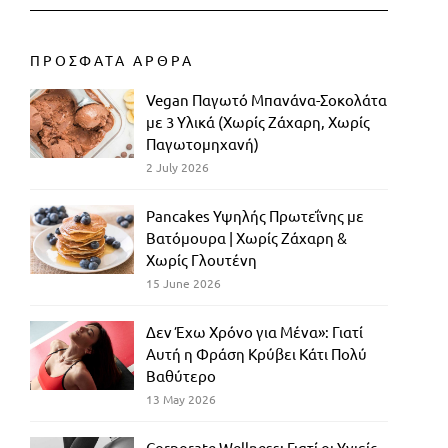
ΠΡΟΣΦΑΤΑ ΑΡΘΡΑ
Vegan Παγωτό Μπανάνα-Σοκολάτα
με 3 Υλικά (Χωρίς Ζάχαρη, Χωρίς
Παγωτομηχανή)
2 July 2026
Pancakes Υψηλής Πρωτεΐνης με
Βατόμουρα | Χωρίς Ζάχαρη &
Χωρίς Γλουτένη
15 June 2026
Δεν Έχω Χρόνο για Μένα»: Γιατί
Αυτή η Φράση Κρύβει Κάτι Πολύ
Βαθύτερο
13 May 2026
Corporate Wellness: Γιατί οι Υγιείς