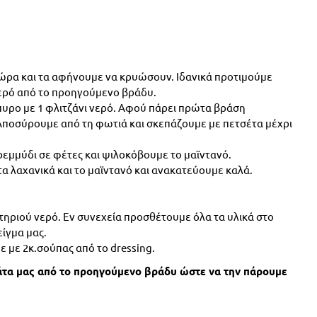
1 ώρα και τα αφήνουμε να κρυώσουν. Ιδανικά προτιμούμε
ερό από το προηγούμενο βράδυ.
υρο με 1 φλιτζάνι νερό. Αφού πάρει πρώτα βράση
Αποσύρουμε από τη φωτιά και σκεπάζουμε με πετσέτα μέχρι
κρεμμύδι σε φέτες και ψιλοκόβουμε το μαϊντανό.
α λαχανικά και το μαϊντανό και ανακατεύουμε καλά.
τηριού νερό. Εν συνεχεία προσθέτουμε όλα τα υλικά στο
είγμα μας.
 με 2κ.σούπας από το dressing.
άτα μας από το προηγούμενο βράδυ ώστε να την πάρουμε