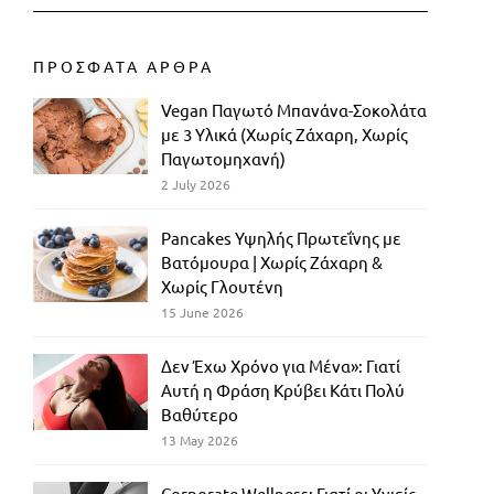
ΠΡΟΣΦΑΤΑ ΑΡΘΡΑ
Vegan Παγωτό Μπανάνα-Σοκολάτα
με 3 Υλικά (Χωρίς Ζάχαρη, Χωρίς
Παγωτομηχανή)
2 July 2026
Pancakes Υψηλής Πρωτεΐνης με
Βατόμουρα | Χωρίς Ζάχαρη &
Χωρίς Γλουτένη
15 June 2026
Δεν Έχω Χρόνο για Μένα»: Γιατί
Αυτή η Φράση Κρύβει Κάτι Πολύ
Βαθύτερο
13 May 2026
Corporate Wellness: Γιατί οι Υγιείς