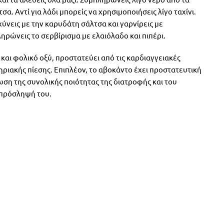
σα. Αντί για λάδι μπορείς να χρησιμοποιήσεις λίγο ταχίνι.
ιχύνεις με την καρυδάτη σάλτσα και γαρνίρεις με
ρώνεις το σερβίρισμα με ελαιόλαδο και πιπέρι.
και φολικό οξύ, προστατεύει από τις καρδιαγγειακές
ηριακής πίεσης. Επιπλέον, το αβοκάντο έχει προστατευτική
ωση της συνολικής ποιότητας της διατροφής και του
 πρόσληψή του.