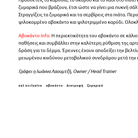
ζυμαρικά που βράζουν, έτσι ώστε να γίνει μια πυκνή σάλτ
Στραγγίζεις τα ζυμαρικά και τα σερβίρεις στα πιάτα. Περ
ψιλοκομμένο αβοκάντο και ψιλοτριμμένο καρύδι. Ολοκλη
Aβοκάντο info:
Η περιεκτικότητα του αβοκάντο σε κάλιο 
παθήσεις και συμβάλλει στην καλύτερη ρύθμιση της αρτ
δράση για το δέρμα. Έρευνες έχουν αποδείξει την βελτί
μειωμένου κινδύνου μεταβολικού συνδρόμου μετά την
Γράφει η Ιωάννα Λαουμτζή, Owner / Ηead Trainer
eat exclusive
αβοκάντο
Διατροφή
ζυμαρικά