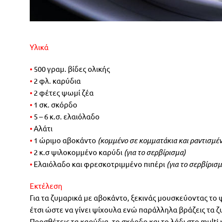
Υλικά
•
500 γραμ. βίδες ολικής
•
2 φλ. καρύδια
•
2 φέτες ψωμί ζέα
•
1 σκ. σκόρδο
•
5 – 6 κ.σ. ελαιόλαδο
•
Αλάτι
•
1 ώριμο αβοκάντο
(κομμένο σε κομματάκια και ραντισμένο
•
2 κ.σ ψιλοκομμένο καρύδι
(για το σερβίρισμα)
•
Eλαιόλαδο και φρεσκοτριμμένο πιπέρι
(για το σερβίρισμ
Eκτέλεση
Για τα ζυμαρικά με αβοκάντο, ξεκινάς μουσκεύοντας το ψω
έτσι ώστε να γίνει ψίχουλα ενώ παράλληλα βράζεις τα ζ
Προσθέτεις τα καρύδια, το σκόρδο και το λάδι στο multi 