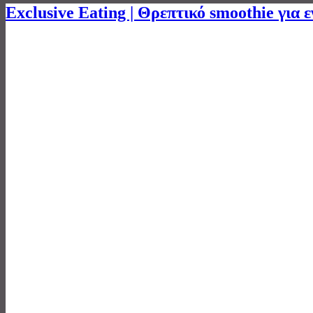
Exclusive Eating | Θρεπτικό smoothie για ε