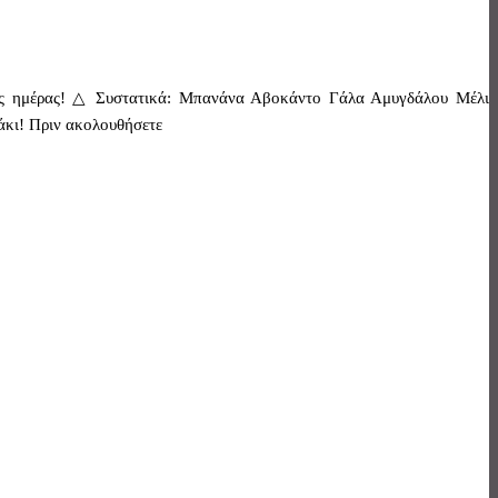
 της ημέρας! △ Συστατικά: Μπανάνα Αβοκάντο Γάλα Αμυγδάλου Μέλι
μάκι! Πριν ακολουθήσετε