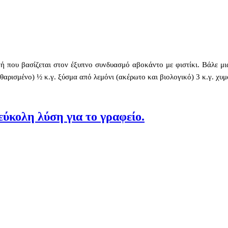
ή που βασίζεται στον έξυπνο συνδυασμό αβοκάντο με φιστίκι. Βάλε μια 
θαρισμένο) ½ κ.γ. ξύσμα από λεμόνι (ακέρωτο και βιολογικό) 3 κ.γ. χυμ
εύκολη λύση για το γραφείο.