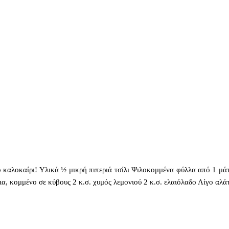
το καλοκαίρι! Υλικά ½ μικρή πιπεριά τσίλι Ψιλοκομμένα φύλλα από 1 μ
α, κομμένο σε κύβους 2 κ.σ. χυμός λεμονιού 2 κ.σ. ελαιόλαδο Λίγο αλάτ