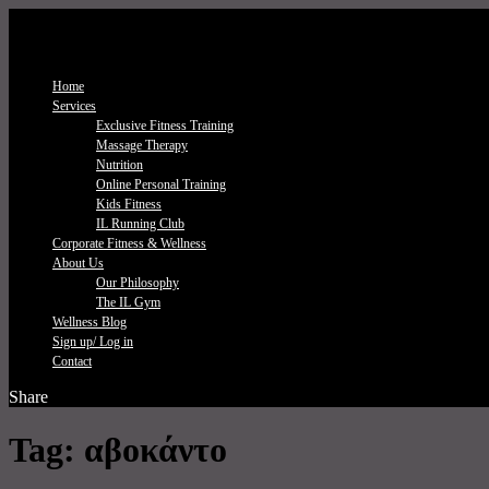
Home
Services
Exclusive Fitness Τraining
Massage Therapy
Nutrition
Online Personal Training
Kids Fitness
IL Running Club
Corporate Fitness & Wellness
About Us
Our Philosophy
The IL Gym
Wellness Blog
Sign up/ Log in
Contact
Share
Tag:
αβοκάντο