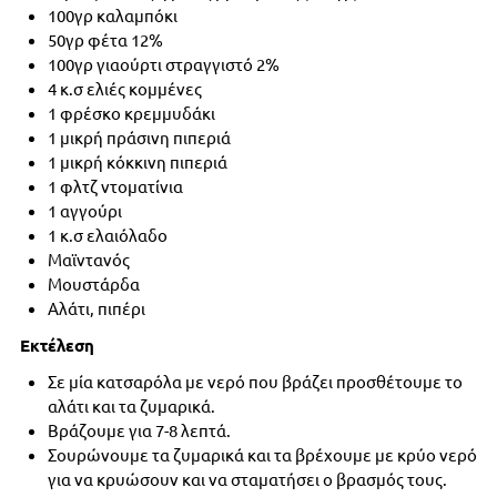
100γρ καλαμπόκι
50γρ φέτα 12%
100γρ γιαούρτι στραγγιστό 2%
4 κ.σ ελιές κομμένες
1 φρέσκο κρεμμυδάκι
1 μικρή πράσινη πιπεριά
1 μικρή κόκκινη πιπεριά
1 φλτζ ντοματίνια
1 αγγούρι
1 κ.σ ελαιόλαδο
Μαϊντανός
Μουστάρδα
Αλάτι, πιπέρι
Εκτέλεση
Σε μία κατσαρόλα με νερό που βράζει προσθέτουμε το
αλάτι και τα ζυμαρικά.
Βράζουμε για 7-8 λεπτά.
Σουρώνουμε τα ζυμαρικά και τα βρέχουμε με κρύο νερό
για να κρυώσουν και να σταματήσει ο βρασμός τους.