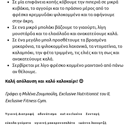
Σε μία επιφάνεια κοπής κόβουμε την πιπεριά σε μικρά
κυβάκια, το αγγούρι και το πράσινο μέρος από το
φρέσκο κρεμμυδάκι ψιλοκομμένο και τα αφήνουμε
στην άκρη.
Σε ενα μικρό μπολάκι βάζουμε το γιαούρτι, λίγη
μουστάρδα και το ελαιόλαδο και ανακατεύουμε καλά.
Σε ένα μεγάλο μπολ προσθέτουμε τα βρασμένα
μακαρόνια, τα ψιλοκομμένα λαχανικά, τα ντοματίνια, το
καλαμπόκι, την φέτα τριμμένη, τις ελιές και τη σως και
ανακατεύουμε καλά.
Σερβίρεται με λίγο φρέσκο κομμένο μαιντανό από πάνω
αν θέλουμε.
Καλή απόλαυση και καλό καλοκαίρι! 😊
Γράφει η Μιλένα Ζουμπούλη, Exclusive Nutritionist του IL
Exclusive Fitness Gym.
Υγιεινή Διατροφή
αδυνάτισμα
eat exclusive
Συνταγή
εύκολα γεύματα
υγιεινή μακαρονοσαλάτα
ιωάννα λαουμτζή