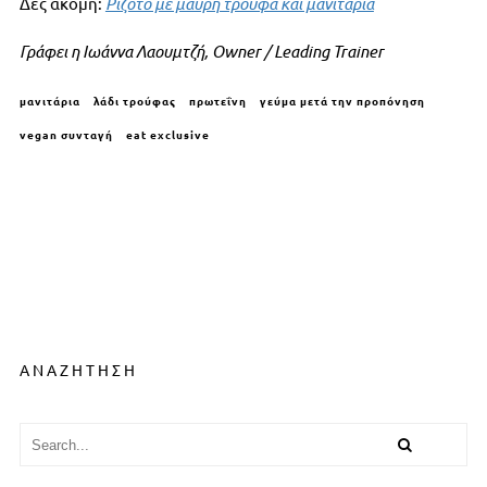
Δες ακόμη:
Ριζότο με μαύρη τρούφα και μανιτάρια
Γράφει η Ιωάννα Λαουμτζή, Owner / Leading Trainer
μανιτάρια
λάδι τρούφας
πρωτεΐνη
γεύμα μετά την προπόνηση
vegan συνταγή
eat exclusive
ΑΝΑΖΗΤΗΣΗ