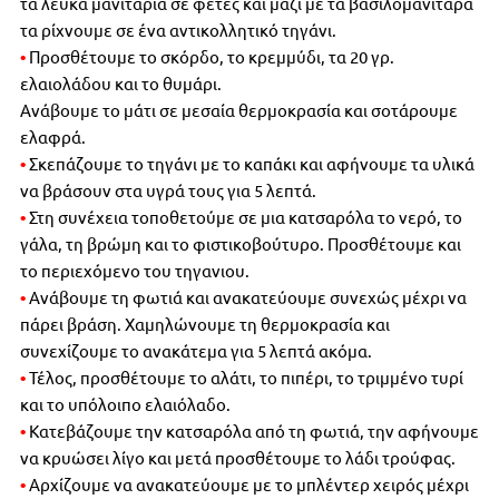
τα λευκά μανιτάρια σε φέτες και μαζί με τα βασιλομανίταρα
τα ρίχνουμε σε ένα αντικολλητικό τηγάνι.
•
Προσθέτουμε το σκόρδο, το κρεμμύδι, τα 20 γρ.
ελαιολάδου και το θυμάρι.
Ανάβουμε το μάτι σε μεσαία θερμοκρασία και σοτάρουμε
ελαφρά.
•
Σκεπάζουμε το τηγάνι με το καπάκι και αφήνουμε τα υλικά
να βράσουν στα υγρά τους για 5 λεπτά.
•
Στη συνέχεια τοποθετούμε σε μια κατσαρόλα το νερό, το
γάλα, τη βρώμη και το φιστικοβούτυρο. Προσθέτουμε και
το περιεχόμενο του τηγανιου.
•
Ανάβουμε τη φωτιά και ανακατεύουμε συνεχώς μέχρι να
πάρει βράση. Χαμηλώνουμε τη θερμοκρασία και
συνεχίζουμε το ανακάτεμα για 5 λεπτά ακόμα.
•
Τέλος, προσθέτουμε το αλάτι, το πιπέρι, το τριμμένο τυρί
και το υπόλοιπο ελαιόλαδο.
•
Κατεβάζουμε την κατσαρόλα από τη φωτιά, την αφήνουμε
να κρυώσει λίγο και μετά προσθέτουμε το λάδι τρούφας.
•
Αρχίζουμε να ανακατεύουμε με το μπλέντερ χειρός μέχρι