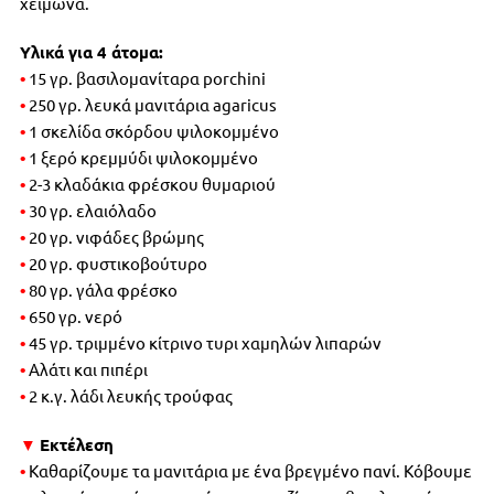
χειμώνα.
Υλικά για 4 άτομα:
•
15 γρ. βασιλομανίταρα porchini
•
250 γρ. λευκά μανιτάρια agaricus
•
1 σκελίδα σκόρδου ψιλοκομμένο
•
1 ξερό κρεμμύδι ψιλοκομμένο
•
2-3 κλαδάκια φρέσκου θυμαριού
•
30 γρ. ελαιόλαδο
•
20 γρ. νιφάδες βρώμης
•
20 γρ. φυστικοβούτυρο
•
80 γρ. γάλα φρέσκο
•
650 γρ. νερό
•
45 γρ. τριμμένο κίτρινο τυρι χαμηλών λιπαρών
•
Αλάτι και πιπέρι
•
2 κ.γ. λάδι λευκής τρούφας
▼
Εκτέλεση
•
Καθαρίζουμε τα μανιτάρια με ένα βρεγμένο πανί. Κόβουμε