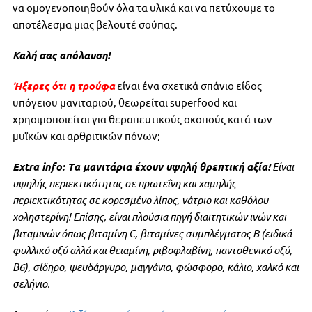
να ομογενοποιηθούν όλα τα υλικά και να πετύχουμε το
αποτέλεσμα μιας βελουτέ σούπας.
Καλή σας απόλαυση!
Ήξερες ότι η τρούφα
είναι ένα σχετικά σπάνιο είδος
υπόγειου μανιταριού, θεωρείται superfood και
χρησιμοποιείται για θεραπευτικούς σκοπούς κατά των
μυϊκών και αρθριτικών πόνων;
Extra info: Tα μανιτάρια έχουν υψηλή θρεπτική αξία!
Είναι
υψηλής περιεκτικότητας σε πρωτεΐνη και χαμηλής
περιεκτικότητας σε κορεσμένο λίπος, νάτριο και καθόλου
χοληστερίνη! Επίσης, είναι πλούσια πηγή διαιτητικών ινών και
βιταμινών όπως βιταμίνη C, βιταμίνες συμπλέγματος Β (ειδικά
φυλλικό οξύ αλλά και θειαμίνη, ριβοφλαβίνη, παντοθενικό οξύ,
Β6), σίδηρο, ψευδάργυρο, μαγγάνιο, φώσφορο, κάλιο, χαλκό και
σελήνιο.