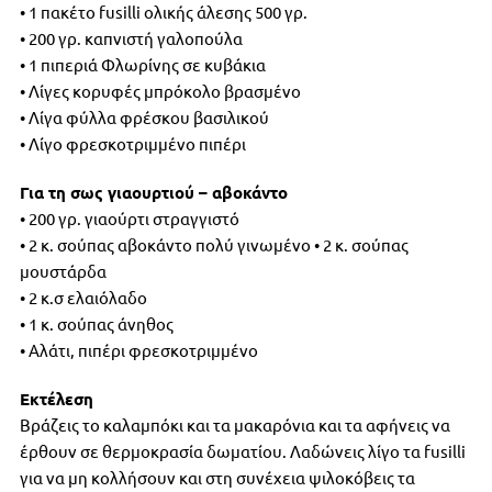
• 1 πακέτο fusilli ολικής άλεσης 500 γρ.
• 200 γρ. καπνιστή γαλοπούλα
• 1 πιπεριά Φλωρίνης σε κυβάκια
• Λίγες κορυφές μπρόκολο βρασμένο
• Λίγα φύλλα φρέσκου βασιλικού
• Λίγο φρεσκοτριμμένο πιπέρι
Για τη σως γιαουρτιού – αβοκάντο
• 200 γρ. γιαούρτι στραγγιστό
• 2 κ. σούπας αβοκάντο πολύ γινωμένο • 2 κ. σούπας
μουστάρδα
• 2 κ.σ ελαιόλαδο
• 1 κ. σούπας άνηθος
• Αλάτι, πιπέρι φρεσκοτριμμένο
Eκτέλεση
Βράζεις το καλαμπόκι και τα μακαρόνια και τα αφήνεις να
έρθουν σε θερμοκρασία δωματίου. Λαδώνεις λίγο τα fusilli
για να μη κολλήσουν και στη συνέχεια ψιλοκόβεις τα