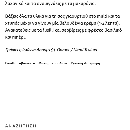
λαχανικά και τα αναμιγνύεις με τα μακαρόνια.
Βάζεις όλα τα υλικά για τη σος γιαουρτιού στο multi και τα
χτυπάς μέχρι να γίνουν μία βελουδένια κρέμα (1-2 λεπτά).
Ανακατεύεις με τα fusilli και σερβίρεις με φρέσκο βασιλικό
και πιπέρι.
Γράφει η Ιωάννα Λαουμτζή, Owner / Ηead Trainer
Fusilli
αβοκάντο
Μακαρονοσαλάτα
Υγιεινή Διατροφή
ΑΝΑΖΗΤΗΣΗ