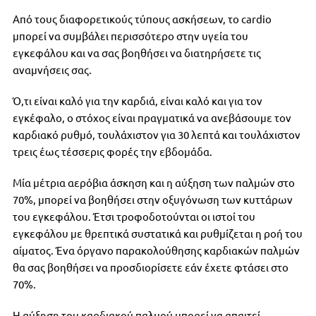
Από τους διαφορετικούς τύπους ασκήσεων, το cardio
μπορεί να συμβάλει περισσότερο στην υγεία του
εγκεφάλου και να σας βοηθήσει να διατηρήσετε τις
αναμνήσεις σας.
Ό,τι είναι καλό για την καρδιά, είναι καλό και για τον
εγκέφαλο, ο στόχος είναι πραγματικά να ανεβάσουμε τον
καρδιακό ρυθμό, τουλάχιστον για 30 λεπτά και τουλάχιστον
τρεις έως τέσσερις φορές την εβδομάδα.
Μία μέτρια αερόβια άσκηση και η αύξηση των παλμών στο
70%, μπορεί να βοηθήσει στην οξυγόνωση των κυττάρων
του εγκεφάλου. Έτσι τροφοδοτούνται οι ιστοί του
εγκεφάλου με θρεπτικά συστατικά και ρυθμίζεται η ροή του
αίματος. Ένα όργανο παρακολούθησης καρδιακών παλμών
θα σας βοηθήσει να προσδιορίσετε εάν έχετε φτάσει στο
70%.
Η αύξηση του καρδιακού παλμού μπορεί να απαιτεί