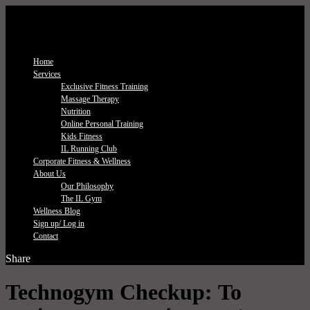
Home
Services
Exclusive Fitness Τraining
Massage Therapy
Nutrition
Online Personal Training
Kids Fitness
IL Running Club
Corporate Fitness & Wellness
About Us
Our Philosophy
The IL Gym
Wellness Blog
Sign up/ Log in
Contact
Share
Technogym Checkup: Το