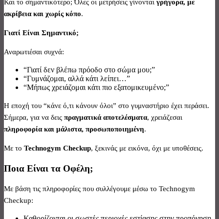
Και το σημαντικότερο; Όλες οι μετρήσεις γίνονται
γρήγορα, με
ακρίβεια και χωρίς κόπο
.
Γιατί Είναι Σημαντικό;
Αναρωτιέσαι συχνά:
“Γιατί δεν βλέπω πρόοδο στο σώμα μου;”
“Γυμνάζομαι, αλλά κάτι λείπει…”
“Μήπως χρειάζομαι κάτι πιο εξατομικευμένο;”
Η εποχή του “κάνε ό,τι κάνουν όλοι” στο γυμναστήριο έχει περάσει.
Σήμερα, για να δεις
πραγματικά αποτελέσματα
, χρειάζεσαι
πληροφορία και μάλιστα, προσωποποιημένη
.
Με το
Technogym
Checkup
, ξεκινάς με εικόνα, όχι με υποθέσεις.
Ποια Είναι τα Οφέλη;
Με βάση τις πληροφορίες που συλλέγουμε μέσω το Technogym
Checkup:
Καθορίζονται οι σωστές περιοχές εστίασης στην προπόνηση