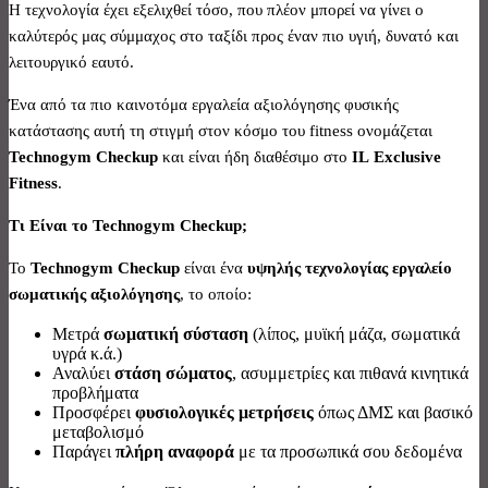
Η τεχνολογία έχει εξελιχθεί τόσο, που πλέον μπορεί να γίνει ο
καλύτερός μας σύμμαχος στο ταξίδι προς έναν πιο υγιή, δυνατό και
λειτουργικό εαυτό.
Ένα από τα πιο καινοτόμα εργαλεία αξιολόγησης φυσικής
κατάστασης αυτή τη στιγμή στον κόσμο του fitness ονομάζεται
Technogym
Checkup
και είναι ήδη διαθέσιμο στο
IL
Exclusive
Fitness
.
Τι Είναι το
Technogym
Checkup
;
Το
Technogym
Checkup
είναι ένα
υψηλής τεχνολογίας εργαλείο
σωματικής αξιολόγησης
, το οποίο:
Μετρά
σωματική σύσταση
(λίπος, μυϊκή μάζα, σωματικά
υγρά κ.ά.)
Αναλύει
στάση σώματος
, ασυμμετρίες και πιθανά κινητικά
προβλήματα
Προσφέρει
φυσιολογικές μετρήσεις
όπως ΔΜΣ και βασικό
μεταβολισμό
Παράγει
πλήρη αναφορά
με τα προσωπικά σου δεδομένα