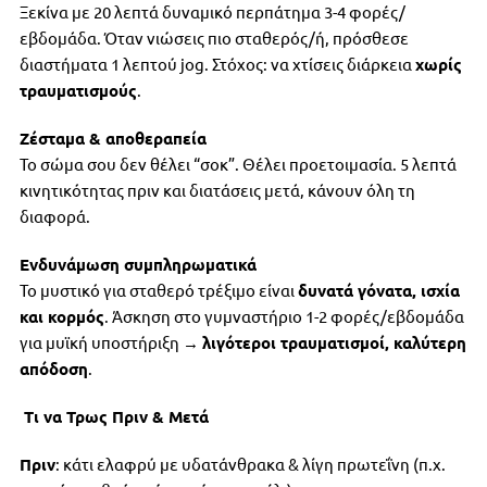
Ξεκίνα με 20 λεπτά δυναμικό περπάτημα 3-4 φορές/
εβδομάδα. Όταν νιώσεις πιο σταθερός/ή, πρόσθεσε
διαστήματα 1 λεπτού jog. Στόχος: να χτίσεις διάρκεια
χωρίς
τραυματισμούς
.
Ζέσταμα & αποθεραπεία
Το σώμα σου δεν θέλει “σοκ”. Θέλει προετοιμασία. 5 λεπτά
κινητικότητας πριν και διατάσεις μετά, κάνουν όλη τη
διαφορά.
Ενδυνάμωση συμπληρωματικά
Το μυστικό για σταθερό τρέξιμο είναι
δυνατά γόνατα, ισχία
και κορμός
. Άσκηση στο γυμναστήριο 1-2 φορές/εβδομάδα
για μυϊκή υποστήριξη →
λιγότεροι τραυματισμοί, καλύτερη
απόδοση
.
Τι να Τρως Πριν & Μετά
Πριν
: κάτι ελαφρύ με υδατάνθρακα & λίγη πρωτεΐνη (π.χ.