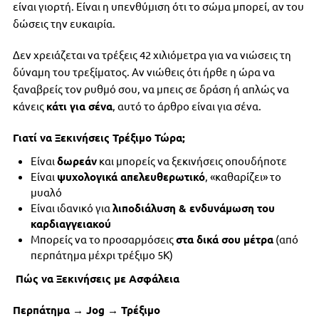
είναι γιορτή. Είναι η υπενθύμιση ότι το σώμα μπορεί, αν του
δώσεις την ευκαιρία.
Δεν χρειάζεται να τρέξεις 42 χιλιόμετρα για να νιώσεις τη
δύναμη του τρεξίματος. Αν νιώθεις ότι ήρθε η ώρα να
ξαναβρείς τον ρυθμό σου, να μπεις σε δράση ή απλώς να
κάνεις
κάτι για σένα
, αυτό το άρθρο είναι για σένα.
Γιατί να Ξεκινήσεις Τρέξιμο Τώρα;
Είναι
δωρεάν
και μπορείς να ξεκινήσεις οπουδήποτε
Είναι
ψυχολογικά απελευθερωτικό
, «καθαρίζει» το
μυαλό
Είναι ιδανικό για
λιποδιάλυση & ενδυνάμωση του
καρδιαγγειακού
Μπορείς να το προσαρμόσεις
στα δικά σου μέτρα
(από
περπάτημα μέχρι τρέξιμο 5Κ)
Πώς να Ξεκινήσεις με Ασφάλεια
Περπάτημα →
Jog
→ Τρέξιμο