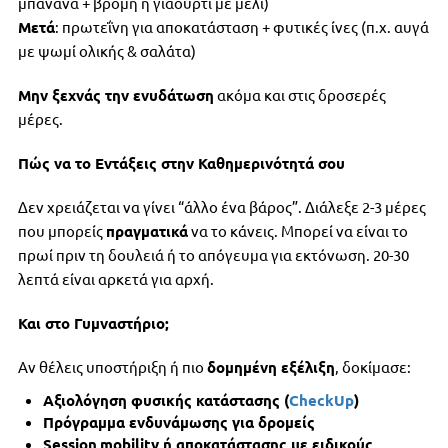
μπανάνα + βρόμη ή γιαούρτι με μέλι)
Μετά
: πρωτεΐνη για αποκατάσταση + φυτικές ίνες (π.χ. αυγά
με ψωμί ολικής & σαλάτα)
Μην ξεχνάς την ενυδάτωση
ακόμα και στις δροσερές
μέρες.
Πώς να το Εντάξεις στην Καθημερινότητά σου
Δεν χρειάζεται να γίνει “άλλο ένα βάρος”. Διάλεξε 2-3 μέρες
που μπορείς
πραγματικά
να το κάνεις. Μπορεί να είναι το
πρωί πριν τη δουλειά ή το απόγευμα για εκτόνωση. 20-30
λεπτά είναι αρκετά για αρχή.
Και στο Γυμναστήριο;
Αν θέλεις υποστήριξη ή πιο
δομημένη εξέλιξη
, δοκίμασε:
Αξιολόγηση φυσικής κατάστασης (
CheckUp
)
Πρόγραμμα ενδυνάμωσης για δρομείς
Session
mobility
ή αποκατάστασης με ειδικούς