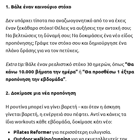
1. Βάλε έναν καινούριο στόχο
Δεν υπάρχει τίποτα πιο αναζωογονητικό από το να έχεις
έναν ξεκάθαρο στόχο! Θέλεις να αυξήσεις την αντοχή σου;
Να βελτιώσεις τη δύναμή σου; Να δοκιμάσεις ένα νέο είδος
προπόνησης; Γράψε τον στόχο σου και δημιούργησε ένα
πλάνο δράσης για να τον πετύχεις.
Extra
tip
:
Βάλε έναν ρεαλιστικό στόχο 30 ημερών, όπως
“Θα
κάνω 10.000 βήματα την ημέρα”
ή
“Θα προσθέσω 1 έξτρα
προπόνηση την εβδομάδα”
.
2. Δοκίμασε μια νέα προπόνηση
Η ρουτίνα μπορεί να γίνει βαρετή – και όταν η άσκηση
γίνεται βαρετή, η ενέργειά σου πέφτει. Αντί να κάνεις τα
ίδια workouts κάθε εβδομάδα, δοκίμασε κάτι νέο:
Pilates
Reformer
για περισσότερη ευλυγισία.
Outdoor
walking
/
running
για να εκμεταλλευτείς τον