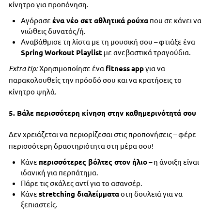
κίνητρο για προπόνηση.
Αγόρασε
ένα νέο σετ αθλητικά ρούχα
που σε κάνει να
νιώθεις δυνατός/ή.
Αναβάθμισε τη λίστα με τη μουσική σου – φτιάξε ένα
Spring
Workout
Playlist
με ανεβαστικά τραγούδια.
Extra
tip
:
Χρησιμοποίησε ένα
fitness
app
για να
παρακολουθείς την πρόοδό σου και να κρατήσεις το
κίνητρο ψηλά.
5. Βάλε περισσότερη κίνηση στην καθημερινότητά σου
Δεν χρειάζεται να περιορίζεσαι στις προπονήσεις – φέρε
περισσότερη δραστηριότητα στη μέρα σου!
Κάνε
περισσότερες βόλτες στον ήλιο
– η άνοιξη είναι
ιδανική για περπάτημα.
Πάρε τις σκάλες αντί για το ασανσέρ.
Κάνε
stretching
διαλείμματα
στη δουλειά για να
ξεπιαστείς.