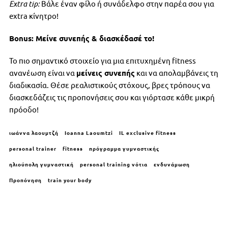
Extra
tip
:
Βάλε έναν φίλο ή συνάδελφο στην παρέα σου για
extra κίνητρο!
Bonus
: Μείνε συνεπής & διασκέδασέ το!
Το πιο σημαντικό στοιχείο για μια επιτυχημένη fitness
ανανέωση είναι να
μείνεις συνεπής
και να απολαμβάνεις τη
διαδικασία. Θέσε ρεαλιστικούς στόχους, βρες τρόπους να
διασκεδάζεις τις προπονήσεις σου και γιόρτασε κάθε μικρή
πρόοδο!
ιωάννα λαουμτζή
Ioanna Laoumtzi
IL exclusive fitness
personal trainer
fitness
πρόγραμμα γυμναστικής
ηλιούπολη γυμναστική
personal training νότια
ενδυνάμωση
Προπόνηση
train your body