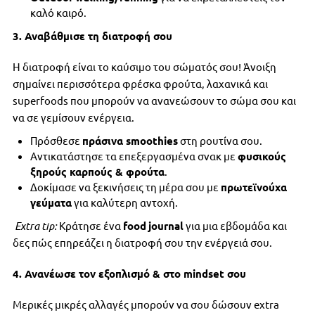
καλό καιρό.
3. Αναβάθμισε τη διατροφή σου
Η διατροφή είναι το καύσιμο του σώματός σου! Άνοιξη
σημαίνει περισσότερα φρέσκα φρούτα, λαχανικά και
superfoods που μπορούν να ανανεώσουν το σώμα σου και
να σε γεμίσουν ενέργεια.
Πρόσθεσε
πράσινα
smoothies
στη ρουτίνα σου.
Αντικατάστησε τα επεξεργασμένα σνακ με
φυσικούς
ξηρούς καρπούς & φρούτα
.
Δοκίμασε να ξεκινήσεις τη μέρα σου με
πρωτεϊνούχα
γεύματα
για καλύτερη αντοχή.
Extra
tip
:
Κράτησε ένα
food
journal
για μια εβδομάδα και
δες πώς επηρεάζει η διατροφή σου την ενέργειά σου.
4. Ανανέωσε τον εξοπλισμό & στο
mindset
σου
Μερικές μικρές αλλαγές μπορούν να σου δώσουν extra