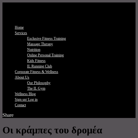
Home
Services
Exclusive Fitness Τraining
Massage Therapy
Nutrition
Online Personal Training
Kids Fitness
IL Running Club
Corporate Fitness & Wellness
About Us
Our Philosophy
The IL Gym
Wellness Blog
Sign up/ Log in
Contact
Share
Οι κράμπες του δρομέα