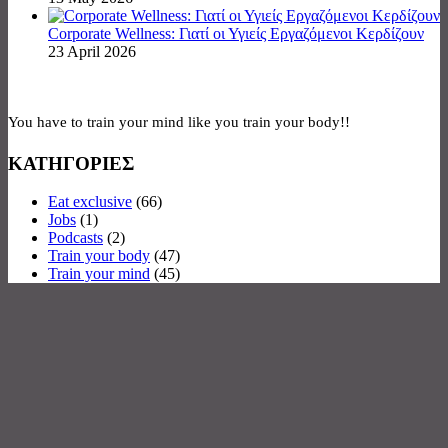
Corporate Wellness: Γιατί οι Υγιείς Εργαζόμενοι Κερδίζουν
23 April 2026
You have to train your mind like you train your body!!
ΚΑΤΗΓΟΡΙΕΣ
Eat exclusive
(66)
Jobs
(1)
Podcasts
(2)
Train your body
(47)
Train your mind
(45)