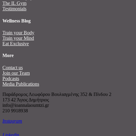
The IL Gym
Testimonials
Wellness Blog
Train your Body
Train your Mind
Eat Exclusive
More
Contact us
Join our Team
Podcasts
Media Publications
Παράδρομος Λεωφόρου Βουλιαγμένης 352 & Πίνδου 2
173 42 Άγιος Δημήτριος
info@ioannalaoumtzi.gr
210 9918938
Instagram
Linkedin