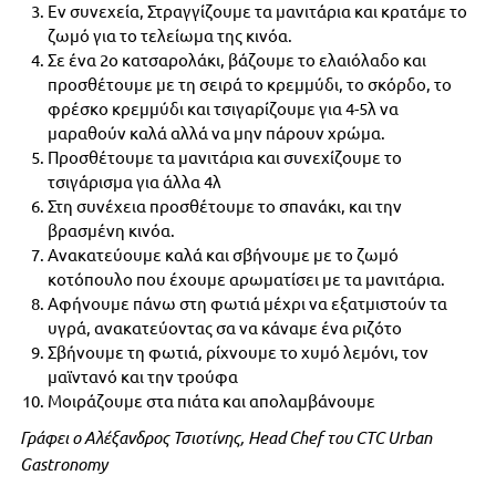
Εν συνεχεία, Στραγγίζουμε τα μανιτάρια και κρατάμε το
ζωμό για το τελείωμα της κινόα.
Σε ένα 2ο κατσαρολάκι, βάζουμε το ελαιόλαδο και
προσθέτουμε με τη σειρά το κρεμμύδι, το σκόρδο, το
φρέσκο κρεμμύδι και τσιγαρίζουμε για 4-5λ να
μαραθούν καλά αλλά να μην πάρουν χρώμα.
Προσθέτουμε τα μανιτάρια και συνεχίζουμε το
τσιγάρισμα για άλλα 4λ
Στη συνέχεια προσθέτουμε το σπανάκι, και την
βρασμένη κινόα.
Ανακατεύουμε καλά και σβήνουμε με το ζωμό
κοτόπουλο που έχουμε αρωματίσει με τα μανιτάρια.
Αφήνουμε πάνω στη φωτιά μέχρι να εξατμιστούν τα
υγρά, ανακατεύοντας σα να κάναμε ένα ριζότο
Σβήνουμε τη φωτιά, ρίχνουμε το χυμό λεμόνι, τον
μαϊντανό και την τρούφα
Μοιράζουμε στα πιάτα και απολαμβάνουμε
Γράφει ο Αλέξανδρος Τσιοτίνης, Head Chef του CTC Urban
Gastronomy