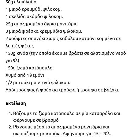
50g ελαιόλαδο
1 μικρό κρεμμύδι ψιλοκομ.
1 σκελίδα σκόρδο ψιλοκομ.
25g αποξηραμένα άγρια μανιτάρια
3 μικρά φρέσκα κρεμμύδια ψιλοκομ.
2 χούφτες σπανάκι χωρίς καθόλου κοτσάνι κομμένα σε
λεπτές φέτες
150g κινόα (την οποία έχουμε βράσει σε αλατισμένο νερό
για 9λ)
150g ζωμό κοτόπουλο
Χυμό από 1 λεμόνι
1/2 ματσάκι μαϊντανό ψιλοκομ.
Λάδι τρούφας ή φρέσκια τρούφα ή τρούφα σε βαζάκι.
Εκτέλεση
Βάζουμε το ζωμό κοτόπουλο σε μία κατσαρόλα και
φέρνουμε σε βρασμό
Ρίχνουμε μέσα τα αποξηραμένα μανιτάρια και
σκεπάζουμε με καπάκι. Αφήνουμε για 15 – 20λ.