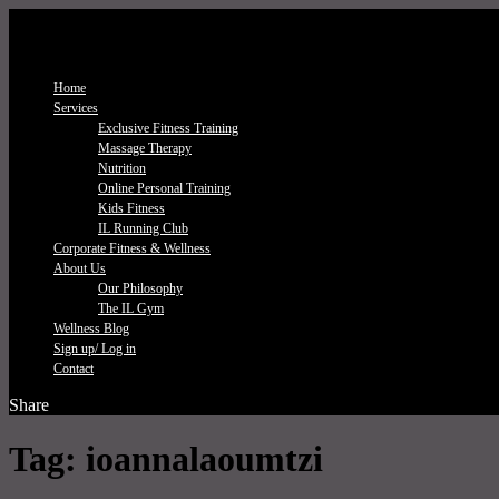
Home
Services
Exclusive Fitness Τraining
Massage Therapy
Nutrition
Online Personal Training
Kids Fitness
IL Running Club
Corporate Fitness & Wellness
About Us
Our Philosophy
The IL Gym
Wellness Blog
Sign up/ Log in
Contact
Share
Tag:
ioannalaoumtzi