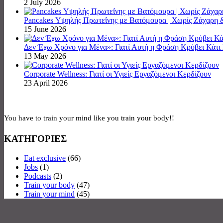
2 July 2026
Pancakes Υψηλής Πρωτεΐνης με Βατόμουρα | Χωρίς Ζάχαρη 
15 June 2026
Δεν Έχω Χρόνο για Μένα»: Γιατί Αυτή η Φράση Κρύβει Κάτ
13 May 2026
Corporate Wellness: Γιατί οι Υγιείς Εργαζόμενοι Κερδίζουν
23 April 2026
You have to train your mind like you train your body!!
ΚΑΤΗΓΟΡΙΕΣ
Eat exclusive
(66)
Jobs
(1)
Podcasts
(2)
Train your body
(47)
Train your mind
(45)