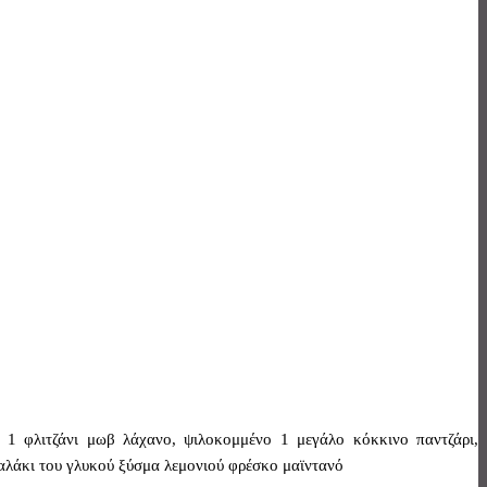
ο 1 φλιτζάνι μωβ λάχανο, ψιλοκομμένο 1 μεγάλο κόκκινο παντζάρι,
ταλάκι του γλυκού ξύσμα λεμονιού φρέσκο μαϊντανό