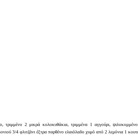
ο, τριμμένο 2 μικρά κολοκυθάκια, τριμμένα 1 αγγούρι, ψιλοκομμέν
μονιού 3/4 φλιτζάνι έξτρα παρθένο ελαιόλαδο χυμό από 2 λεμόνια 1 κου