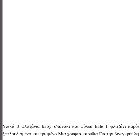
Υλικά 8 φλιτζάνια baby σπανάκι και φύλλα kale 1 φλιτζάνι καρότ
ξεφλουδισμένο και τριμμένο Μια χούφτα καρύδια Για την βινεγκρέτ λε