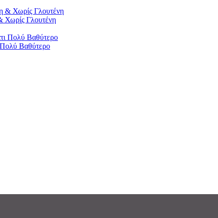
& Χωρίς Γλουτένη
ι Πολύ Βαθύτερο