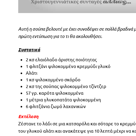
A
υτή η σούπα βελουτέ με έχει συνοδέψει σε πολλά βραδινά μ
πρώτη εντύπωση για το τι θα ακολουθήσει.
Συστατικά
2 κσ ελαιόλαδο άριστης ποιότητας
1 φλιτζάνι ψιλοκομμένο κρεμμύδι γλυκό
Αλάτι
1 κσ ψιλοκομμένο σκόρδο
2 κσ της σούπας ψιλοκομμένο τζίντζερ
57 γρ. καρότα ψιλοκομμένα
1 μέτρια γλυκοπατάτα ψιλοκομμένη
6 φλιτζάνια ζωμό λαχανικών
Εκτέλεση
Ζέστανε το λάδι σε μια κατσαρόλα και σόταρε το κρεμμ
του γλυκού αλάτι και ανακάτεψε για 10 λεπτά μέχρι να 