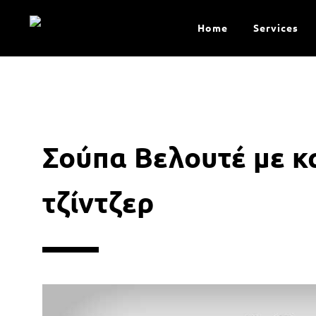
Home
Services
Σούπα Βελουτέ με κ
τζίντζερ