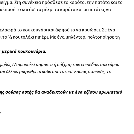
είγμα. Στη συνέχεια πρόσθεσε το καρότο, την πατάτα και το
πασέ το και άσ’ το μέχρι τα καρότα και οι πατάτες να
ελαφρά το κουκουνάρι και άφησέ το να κρυώσει. Σε ένα
αι το ½ κουταλάκι πιπέρι. Με ένα μπλέντερ, πολτοποίησε τη
ε μερικά κουκουνάρια.
 υψηλός ΓΔ προκαλεί σημαντική αύξηση των επιπέδων σακχάρου
Β6 και άλλων μικροθρεπτικών συστατικών όπως ο χαλκός, το
ης σούπας αυτής θα αναδειχτούν με ένα εξίσου αρωματικό
e