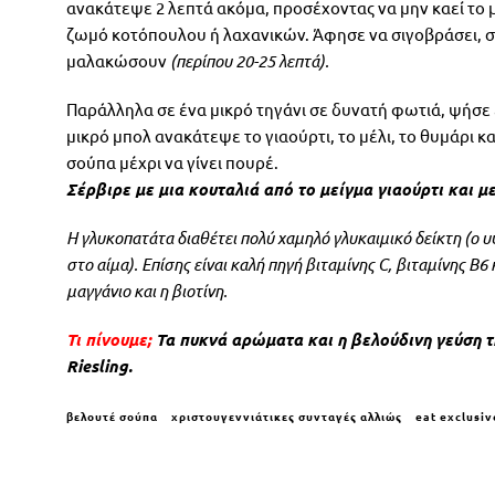
ανακάτεψε 2 λεπτά ακόμα, προσέχοντας να μην καεί το μ
ζωμό κοτόπουλου ή λαχανικών. Άφησε να σιγοβράσει, σκέ
μαλακώσουν
(περίπου 20-25 λεπτά).
Παράλληλα σε ένα μικρό τηγάνι σε δυνατή φωτιά, ψήσε 
μικρό μπολ ανακάτεψε το γιαούρτι, το μέλι, το θυμάρι κ
σούπα μέχρι να γίνει πουρέ.
Σέρβιρε με μια κουταλιά από το μείγμα γιαούρτι και μ
H γλυκοπατάτα διαθέτει πολύ χαμηλό γλυκαιμικό δείκτη (ο
στο αίμα). Επίσης είναι καλή πηγή βιταμίνης C, βιταμίνης 
μαγγάνιο και η βιοτίνη.
Τι πίνουμε;
Τα πυκνά αρώματα και η βελούδινη γεύση τ
Riesling.
βελουτέ σούπα
χριστουγεννιάτικες συνταγές αλλιώς
eat exclusiv