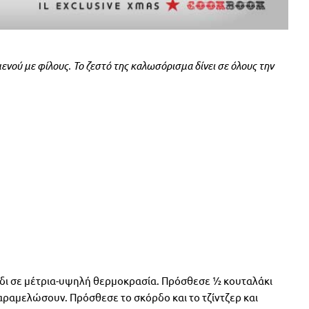
ενού με φίλους. Το ζεστό της καλωσόρισμα δίνει σε όλους την
ύδι σε μέτρια-υψηλή θερμοκρασία. Πρόσθεσε ½ κουταλάκι
καραμελώσουν. Πρόσθεσε το σκόρδο και το τζίντζερ και