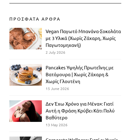
ΠΡΟΣΦΑΤΑ ΑΡΘΡΑ
Vegan Παγωτό Μπανάνα-Σοκολάτα
με 3 Υλικά (Χωρίς Ζάχαρη, Χωρίς
Παγωτομηχανή)
2 July 2026
Pancakes Υψηλής Πρωτεΐνης με
Βατόμουρα | Χωρίς Ζάχαρη &
Χωρίς Γλουτένη
15 June 2026
Δεν Έχω Χρόνο για Μένα»: Γιατί
Αυτή η Φράση Κρύβει Κάτι Πολύ
Βαθύτερο
13 May 2026
Corporate Wellness: Γιατί οι Υγιείς