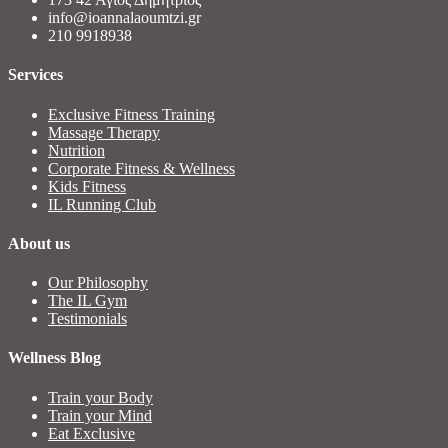
info@ioannalaoumtzi.gr
210 9918938
Services
Exclusive Fitness Training
Massage Therapy
Nutrition
Corporate Fitness & Wellness
Kids Fitness
IL Running Club
About us
Our Philosophy
The IL Gym
Testimonials
Wellness Blog
Train your Body
Train your Mind
Eat Exclusive