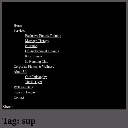
Home
Services
Exclusive Fitness Τraining
Massage Therapy
Nutrition
Online Personal Training
Kids Fitness
IL Running Club
Corporate Fitness & Wellness
About Us
Our Philosophy
The IL Gym
Wellness Blog
Sign up/ Log in
Contact
Share
Tag:
sup