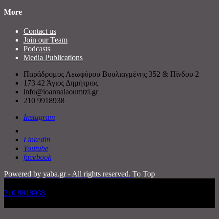
More
Contact us
Join our Team
Podcasts
Media Publications
Παράδρομος Λεωφόρου Βουλιαγμένης 352 & Πίνδου 2
173 42 Άγιος Δημήτριος
info@ioannalaoumtzi.gr
210 9918938
Instagram
Linkedin
Youtube
facebook
Powered by yaba.gr - All rights reserved.
To Top
210 9918938