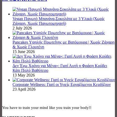
Vegan Παγωτό Μπανάνα-Σοκολάτα με 3 Υλικά (Χωρίς
Ζάχαρη, Χωρίς Παγωτομηχανή)
2 July 2026
Pancakes Υψηλής Πρωτεΐνης με Βατόμουρα | Χωρίς Ζάχαρη
& Χωρίς Γλουτένη
15 June 2026
Δεν Έχω Χρόνο για Μένα»: Γιατί Αυτή η Φράση Κρύβει
Κάτι Πολύ Βαθύτερο
13 May 2026
Corporate Wellness: Γιατί οι Υγιείς Εργαζόμενοι Κερδίζουν
23 April 2026
You have to train your mind like you train your body!!