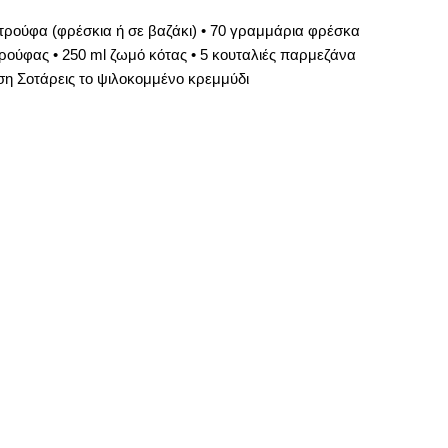
η τρούφα (φρέσκια ή σε βαζάκι) • 70 γραμμάρια φρέσκα
 τρούφας • 250 ml ζωμό κότας • 5 κουταλιές παρμεζάνα
λεση Σοτάρεις το ψιλοκομμένο κρεμμύδι