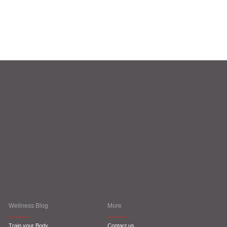
Wellness Blog
More
Train your Body
Contact us