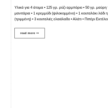
Υλικά για 4 άτομα • 125 γρ. ρύζι αρμπόριο • 50 γρ. μαύρ
μανιτάρια • 1 κρεμμύδι (ψιλοκομμένο) • 1 κουταλάκι λάδι
(τριμμένη) • 3 κουταλιές ελαιόλαδο • Αλάτι • Πιπέρι Eκτέ
read more