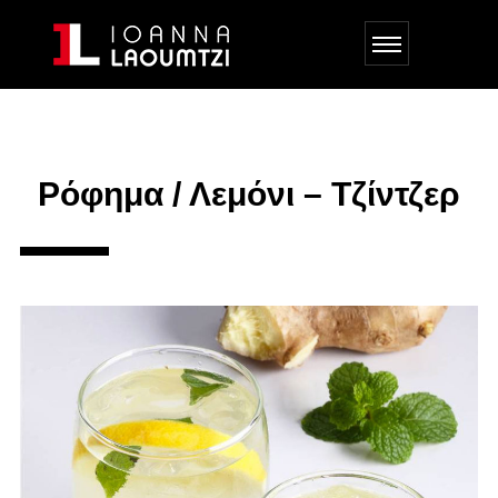
Ρόφημα / Λεμόνι – Τζίντζερ