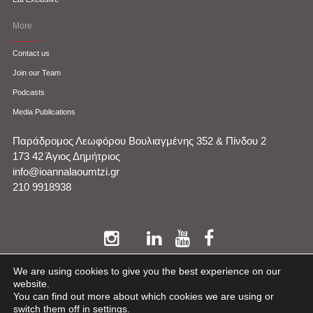
More
Contact us
Join our Team
Podcasts
Media Publications
Παράδρομος Λεωφόρου Βουλιαγμένης 352 & Πίνδου 2
173 42 Άγιος Δημήτριος
info@ioannalaoumtzi.gr
210 9918938
We are using cookies to give you the best experience on our
website.
You can find out more about which cookies we are using or
POWERED BY YABA.GR - ALL RIGHTS RESERVED.
TO TOP
switch them off in
settings
.