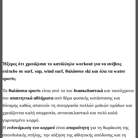
Ήξερες ότι χρειάζεσαι το κατάλληλο workout για να ανέβεις
επίπεδο σε surf, sup, wind surf, θαλάσσιο ski και όλα τα water
sports;
Τα
θαλάσσια sports
είναι από τα πιο
διασκεδαστικά
και ταυτόχρονα
πιο
απαιτητικά αθλήματα
από θέμα φυσικής κατάστασης και
δύναμης καθώς απαιτούν τη συνεργασία πολλών μυϊκών ομάδων και
χρειάζονται καλή ισορροπία, αντανακλαστικά και πολύ καλά
γυμνασμένο κορμό.
Η
ενδυνάμωση του κορμού
είναι
απαραίτητη
για τη θωράκιση της
σπονδυλικής στήλης, την αύξηση της αθλητικής απόδοσης και τη