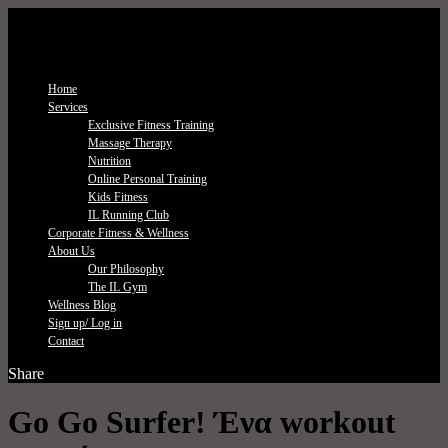
Home
Services
Exclusive Fitness Τraining
Massage Therapy
Nutrition
Online Personal Training
Kids Fitness
IL Running Club
Corporate Fitness & Wellness
About Us
Our Philosophy
The IL Gym
Wellness Blog
Sign up/ Log in
Contact
Share
Go Go Surfer! Ένα workout