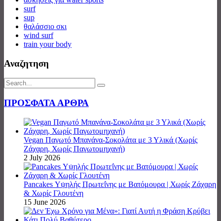
surf
sup
θαλάσσιο σκι
wind surf
train your body
Αναζητηση
ΠΡΟΣΦΑΤΑ ΑΡΘΡΑ
Vegan Παγωτό Μπανάνα-Σοκολάτα με 3 Υλικά (Χωρίς
Ζάχαρη, Χωρίς Παγωτομηχανή)
2 July 2026
Pancakes Υψηλής Πρωτεΐνης με Βατόμουρα | Χωρίς Ζάχαρη
& Χωρίς Γλουτένη
15 June 2026