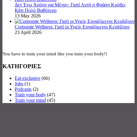
Δεν Έχω Χρόνο για Μένα»: Γιατί Αυτή η Φράση Κρύβει
Κάτι Πολύ Βαθύτερο
13 May 2026
Corporate Wellness: Γιατί οι Υγιείς Εργαζόμενοι Κερδίζουν
23 April 2026
You have to train your mind like you train your body!!
ΚΑΤΗΓΟΡΙΕΣ
Eat exclusive
(66)
Jobs
(1)
Podcasts
(2)
Train your body
(47)
Train your mind
(45)