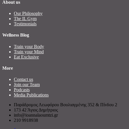
About us
Our Philosophy
The IL Gym
Testimonials
Wellness Blog
Train your Body
Train your Mind
Eat Exclusive
More
Contact us
Join our Team
Podcasts
Media Publications
Παράδρομος Λεωφόρου Βουλιαγμένης 352 & Πίνδου 2
173 42 Άγιος Δημήτριος
info@ioannalaoumtzi.gr
210 9918938