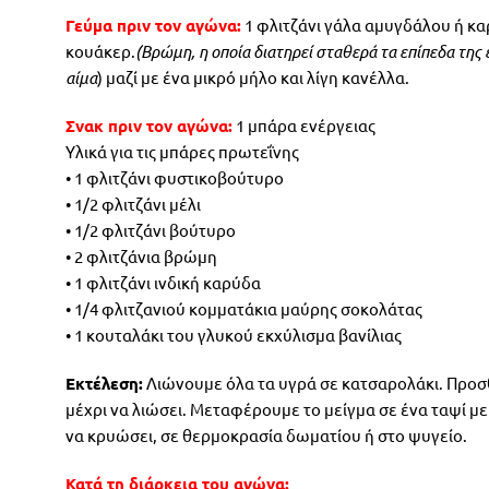
Γεύμα πριν τον αγώνα:
1 φλιτζάνι γάλα αμυγδάλου ή καρ
κουάκερ.
(Βρώμη, η οποία διατηρεί σταθερά τα επίπεδα της
αίμα
) μαζί με ένα μικρό μήλο και λίγη κανέλλα.
Σνακ πριν τον αγώνα:
1 μπάρα ενέργειας
Υλικά για τις μπάρες πρωτεΐνης
• 1 φλιτζάνι φυστικοβούτυρο
• 1/2 φλιτζάνι μέλι
• 1/2 φλιτζάνι βούτυρο
• 2 φλιτζάνια βρώμη
• 1 φλιτζάνι ινδική καρύδα
• 1/4 φλιτζανιού κομματάκια μαύρης σοκολάτας
• 1 κουταλάκι του γλυκού εκχύλισμα βανίλιας
Εκτέλεση:
Λιώνουμε όλα τα υγρά σε κατσαρολάκι. Προσθ
μέχρι να λιώσει. Μεταφέρουμε το μείγμα σε ένα ταψί μ
να κρυώσει, σε θερμοκρασία δωματίου ή στο ψυγείο.
Κατά τη διάρκεια του αγώνα: