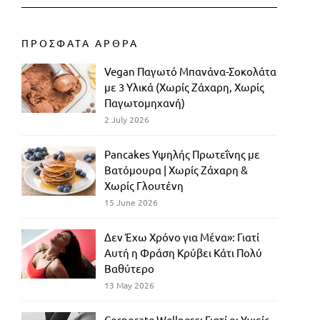
ΠΡΟΣΦΑΤΑ ΑΡΘΡΑ
Vegan Παγωτό Μπανάνα-Σοκολάτα
με 3 Υλικά (Χωρίς Ζάχαρη, Χωρίς
Παγωτομηχανή)
2 July 2026
Pancakes Υψηλής Πρωτεΐνης με
Βατόμουρα | Χωρίς Ζάχαρη &
Χωρίς Γλουτένη
15 June 2026
Δεν Έχω Χρόνο για Μένα»: Γιατί
Αυτή η Φράση Κρύβει Κάτι Πολύ
Βαθύτερο
13 May 2026
Corporate Wellness: Γιατί οι Υγιείς