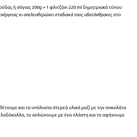
ύδας ή σόγιας 200g + 1 φλιτζάνι 220 ml δημητριακά τύπου
 ενέργειας κι απελευθερώνει σταδιακά τους υδατάνθρακες στο
έτουμε και τα υπόλοιπα στερεά υλικά μαζί με την σοκολάτα
ε λαδόκολλα, το απλώνουμε με ένα πλάστη και το αφήνουμε