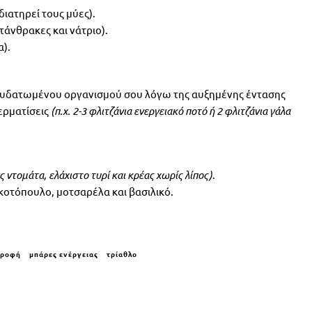
διατηρεί τους μύες).
τάνθρακες και νάτριο).
).
φυδατωμένου οργανισμού σου λόγω της αυξημένης έντασης
ερματίσεις
(π.χ. 2-3 φλιτζάνια ενεργειακό ποτό ή 2 φλιτζάνια γάλα
 ντομάτα, ελάχιστο τυρί και κρέας χωρίς λίπος)
.
κοτόπουλο, μοτσαρέλα και βασιλικό.
τροφή
μπάρες ενέργειας
τρίαθλο