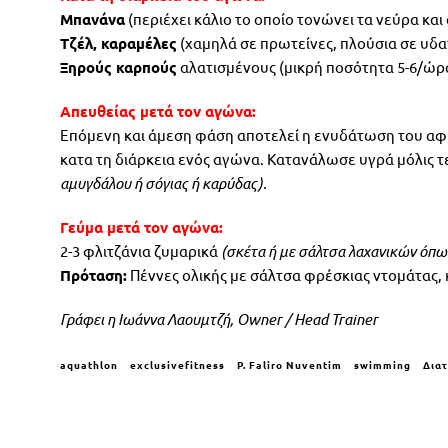
Μπανάνα
(περιέχει κάλιο το οποίο τονώνει τα νεύρα και 
Τζέλ, καραμέλες
(χαμηλά σε πρωτείνες, πλούσια σε υδα
Ξηρούς καρπούς
αλατισμένους (μικρή ποσότητα 5-6/ώρα
Απευθείας μετά τον αγώνα:
Επόμενη και άμεση φάση αποτελεί η ενυδάτωση του α
κατα τη διάρκεια ενός αγώνα. Κατανάλωσε υγρά μόλις τ
αμυγδάλου ή σόγιας ή καρύδας).
Γεύμα μετά τον αγώνα:
2-3 φλιτζάνια ζυμαρικά
(σκέτα ή με σάλτσα λαχανικών όπως
Πρόταση:
Πέννες ολικής με σάλτσα φρέσκιας ντομάτας, 
Γράφει η Ιωάννα Λαουμτζή, Owner / Ηead Trainer
aquathlon
exclusivefitness
P. Faliro Nuventim
swimming
Δια