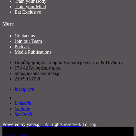
Train your Body
Train your Mind
Eat Exclusive
More
Contact us
Join our Team
Podcasts
Media Publications
Παράδρομος Λεωφόρου Βουλιαγμένης 352 & Πίνδου 2
173 42 Άγιος Δημήτριος
info@ioannalaoumtzi.gr
210 9918938
Instagram
Linkedin
Youtube
facebook
Powered by yaba.gr - All rights reserved.
To Top