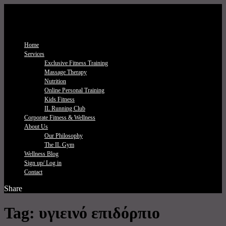
Home
Services
Exclusive Fitness Τraining
Massage Therapy
Nutrition
Online Personal Training
Kids Fitness
IL Running Club
Corporate Fitness & Wellness
About Us
Our Philosophy
The IL Gym
Wellness Blog
Sign up/ Log in
Contact
Share
Tag:
υγιεινό επιδόρπιο