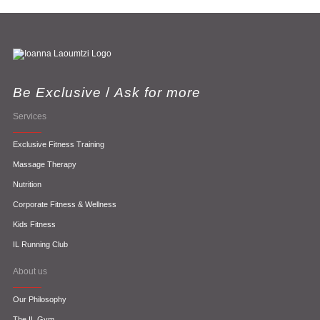
Be Exclusive
/
Ask for more
Services
Exclusive Fitness Training
Massage Therapy
Nutrition
Corporate Fitness & Wellness
Kids Fitness
IL Running Club
About us
Our Philosophy
The IL Gym