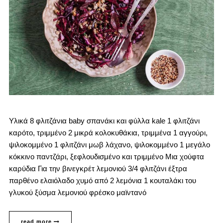
Υλικά 8 φλιτζάνια baby σπανάκι και φύλλα kale 1 φλιτζάνι
καρότο, τριμμένο 2 μικρά κολοκυθάκια, τριμμένα 1 αγγούρι,
ψιλοκομμένο 1 φλιτζάνι μωβ λάχανο, ψιλοκομμένο 1 μεγάλο
κόκκινο παντζάρι, ξεφλουδισμένο και τριμμένο Μια χούφτα
καρύδια Για την βινεγκρέτ λεμονιού 3/4 φλιτζάνι έξτρα
παρθένο ελαιόλαδο χυμό από 2 λεμόνια 1 κουταλάκι του
γλυκού ξύσμα λεμονιού φρέσκο μαϊντανό
read more