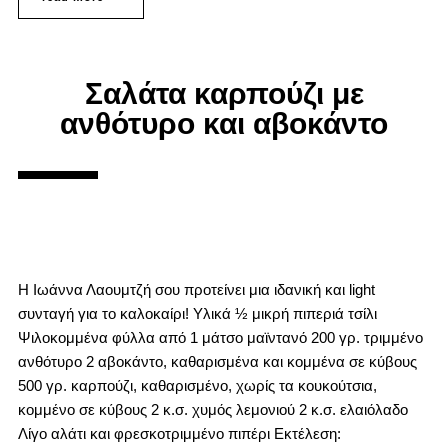
Σαλάτα καρπούζι με
ανθότυρο και αβοκάντο
Η Ιωάννα Λαουμτζή σου προτείνει μια ιδανική και light
συνταγή για το καλοκαίρι! Υλικά ½ μικρή πιπεριά τσίλι
Ψιλοκομμένα φύλλα από 1 μάτσο μαϊντανό 200 γρ. τριμμένο
ανθότυρο 2 αβοκάντο, καθαρισμένα και κομμένα σε κύβους
500 γρ. καρπούζι, καθαρισμένο, χωρίς τα κουκούτσια,
κομμένο σε κύβους 2 κ.σ. χυμός λεμονιού 2 κ.σ. ελαιόλαδο
Λίγο αλάτι και φρεσκοτριμμένο πιπέρι Εκτέλεση: