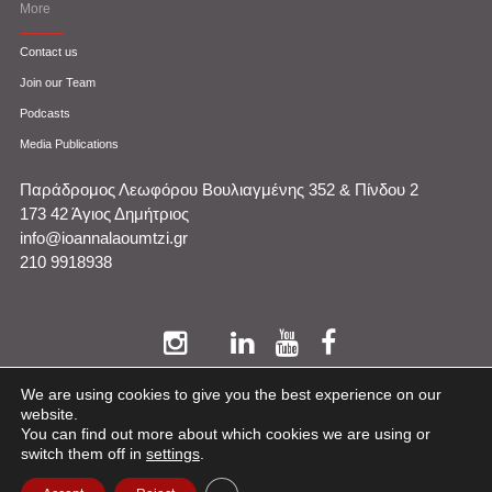
More
Contact us
Join our Team
Podcasts
Media Publications
Παράδρομος Λεωφόρου Βουλιαγμένης 352 & Πίνδου 2
173 42 Άγιος Δημήτριος
info@ioannalaoumtzi.gr
210 9918938
We are using cookies to give you the best experience on our
website.
You can find out more about which cookies we are using or
POWERED BY YABA.GR - ALL RIGHTS RESERVED.
TO TOP
switch them off in
settings
.