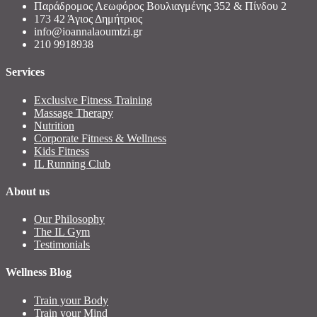
Παράδρομος Λεωφόρος Βουλιαγμένης 352 & Πίνδου 2
173 42 Άγιος Δημήτριος
info@ioannalaoumtzi.gr
210 9918938
Services
Exclusive Fitness Training
Massage Therapy
Nutrition
Corporate Fitness & Wellness
Kids Fitness
IL Running Club
About us
Our Philosophy
The IL Gym
Testimonials
Wellness Blog
Train your Body
Train your Mind