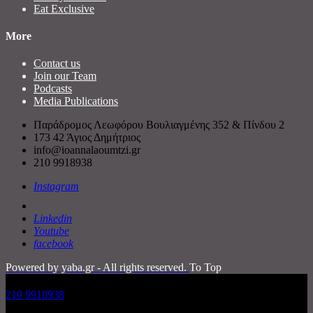
Eat Exclusive
More
Contact us
Join our Team
Podcasts
Media Publications
Παράδρομος Λεωφόρου Βουλιαγμένης 352 & Πίνδου 2
173 42 Άγιος Δημήτριος
info@ioannalaoumtzi.gr
210 9918938
Instagram
Linkedin
Youtube
facebook
Powered by yaba.gr - All rights reserved.
To Top
210 9918938