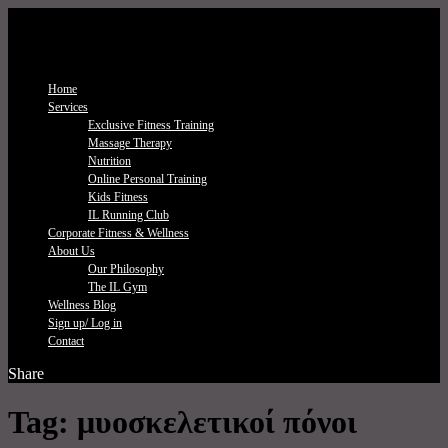
Home
Services
Exclusive Fitness Τraining
Massage Therapy
Nutrition
Online Personal Training
Kids Fitness
IL Running Club
Corporate Fitness & Wellness
About Us
Our Philosophy
The IL Gym
Wellness Blog
Sign up/ Log in
Contact
Share
Tag:
μυοσκελετικοί πόνοι