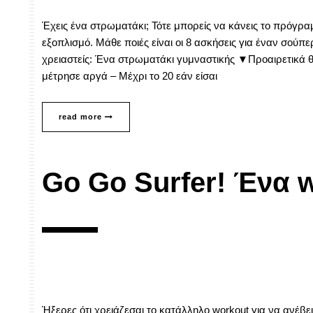
Έχεις ένα στρωματάκι; Τότε μπορείς να κάνεις το πρόγρ
εξοπλισμό. Μάθε ποιές είναι οι 8 ασκήσεις για έναν σού
χρειαστείς: Ένα στρωματάκι γυμναστικής ▼Προαιρετικά θ
μέτρησε αργά – Μέχρι το 20 εάν είσαι
read more
Go Go Surfer! Ένα w
Ήξερες ότι χρειάζεσαι το κατάλληλο workout για να ανέβεις