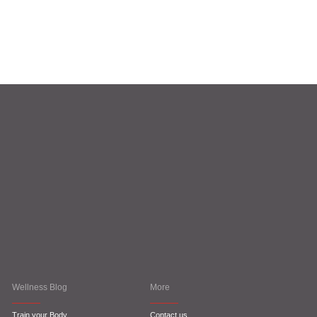
Wellness Blog
More
Train your Body
Contact us