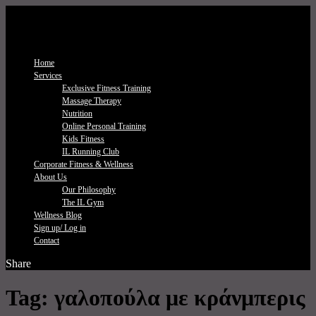
Home
Services
Exclusive Fitness Τraining
Massage Therapy
Nutrition
Online Personal Training
Kids Fitness
IL Running Club
Corporate Fitness & Wellness
About Us
Our Philosophy
The IL Gym
Wellness Blog
Sign up/ Log in
Contact
Share
Tag:
γαλοπούλα με κράνμπερις