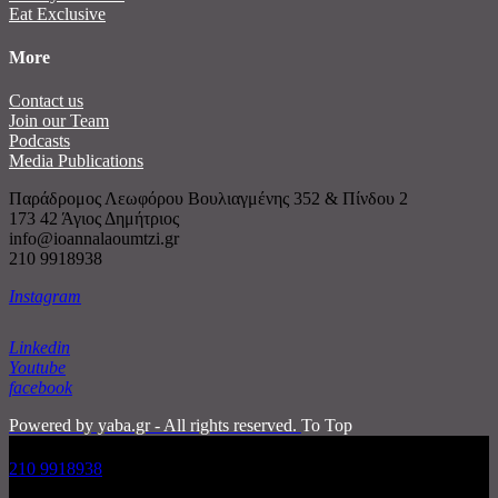
Eat Exclusive
More
Contact us
Join our Team
Podcasts
Media Publications
Παράδρομος Λεωφόρου Βουλιαγμένης 352 & Πίνδου 2
173 42 Άγιος Δημήτριος
info@ioannalaoumtzi.gr
210 9918938
Instagram
Linkedin
Youtube
facebook
Powered by yaba.gr - All rights reserved.
To Top
210 9918938