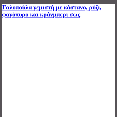
Γαλοπούλα γεμιστή με κάστανο, ρύζι,
φαγόπυρο και κράνμπερι σως